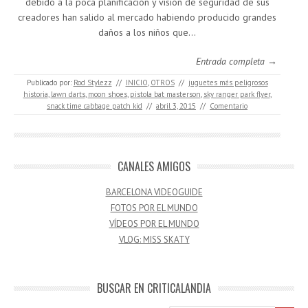
debido a la poca planificación y visión de seguridad de sus
creadores han salido al mercado habiendo producido grandes
daños a los niños que…
Entrada completa →
Publicado por:
Rod Stylezz
//
INICIO
,
OTROS
//
juguetes más peligrosos
historia
,
lawn darts
,
moon shoes
,
pistola bat masterson
,
sky ranger park flyer
,
snack time cabbage patch kid
//
abril 3, 2015
//
Comentario
CANALES AMIGOS
BARCELONA VIDEOGUIDE
FOTOS POR EL MUNDO
VÍDEOS POR EL MUNDO
VLOG: MISS SKATY
BUSCAR EN CRITICALANDIA