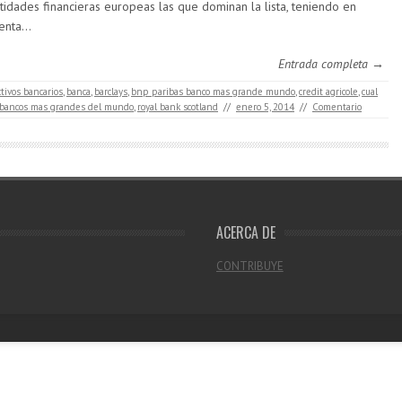
tidades financieras europeas las que dominan la lista, teniendo en
enta…
Entrada completa →
ctivos bancarios
,
banca
,
barclays
,
bnp paribas banco mas grande mundo
,
credit agricole
,
cual
 bancos mas grandes del mundo
,
royal bank scotland
//
enero 5, 2014
//
Comentario
ACERCA DE
CONTRIBUYE