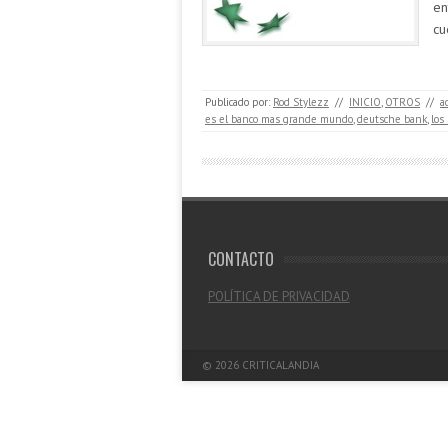
en
cu
Publicado por:
Rod Stylezz
//
INICIO
,
OTROS
//
a
es el banco mas grande mundo
,
deutsche bank
,
los
CONTACTO
POLÍTICA DE PRIVACIDAD
© 2026
CRITICALANDIA