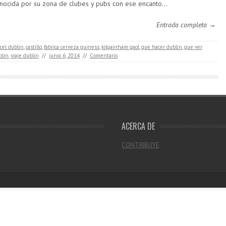
nocida por su zona de clubes y pubs con ese encanto…
Entrada completa →
rcel dublin
,
castillo
,
fabrica cerveza guiness
,
kilgainham gaol
,
que hacer dublin
,
que ver
blin
,
viaje dublin
//
junio 6, 2014
//
Comentario
ACERCA DE
CONTRIBUYE