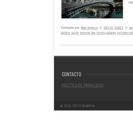
co
Publicado por:
Rod Stylezz
//
INICIO
,
VIAJES
//
ca
dublin
,
spire
,
temple bar
,
trinity college
,
turismo du
CONTACTO
POLÍTICA DE PRIVACIDAD
© 2026
CRITICALANDIA