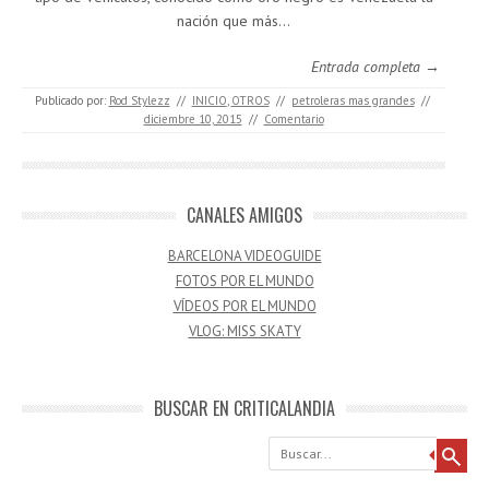
nación que más…
Entrada completa →
Publicado por:
Rod Stylezz
//
INICIO
,
OTROS
//
petroleras mas grandes
//
diciembre 10, 2015
//
Comentario
CANALES AMIGOS
BARCELONA VIDEOGUIDE
FOTOS POR EL MUNDO
VÍDEOS POR EL MUNDO
VLOG: MISS SKATY
BUSCAR EN CRITICALANDIA
Buscar