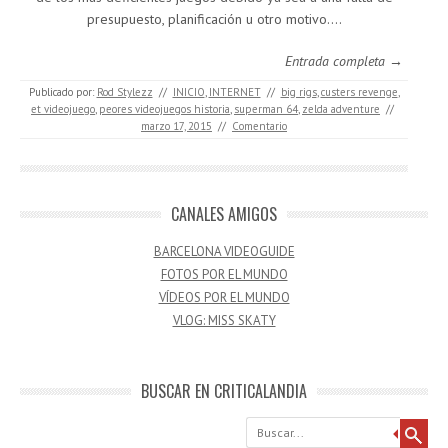
presupuesto, planificación u otro motivo.…
Entrada completa →
Publicado por:
Rod Stylezz
//
INICIO
,
INTERNET
//
big rigs
,
custers revenge
,
et videojuego
,
peores videojuegos historia
,
superman 64
,
zelda adventure
//
marzo 17, 2015
//
Comentario
CANALES AMIGOS
BARCELONA VIDEOGUIDE
FOTOS POR EL MUNDO
VÍDEOS POR EL MUNDO
VLOG: MISS SKATY
BUSCAR EN CRITICALANDIA
Buscar