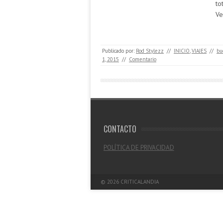
to
Ve
Publicado por:
Rod Stylezz
//
INICIO
,
VIAJES
//
bu
1, 2015
//
Comentario
CONTACTO
POLÍTICA DE PRIVACIDAD
© 2026
CRITICALANDIA