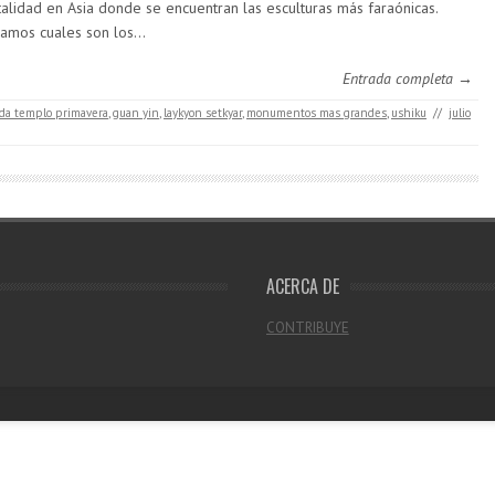
talidad en Asia donde se encuentran las esculturas más faraónicas.
amos cuales son los…
Entrada completa →
da templo primavera
,
guan yin
,
laykyon setkyar
,
monumentos mas grandes
,
ushiku
//
julio
ACERCA DE
CONTRIBUYE