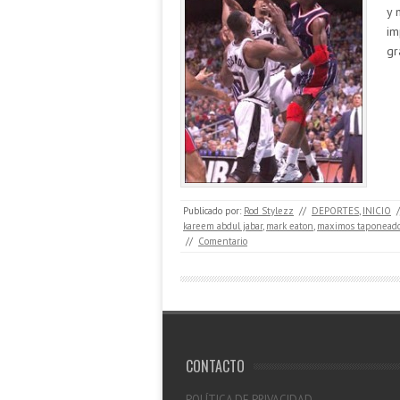
y 
im
gr
Publicado por:
Rod Stylezz
//
DEPORTES
,
INICIO
/
kareem abdul jabar
,
mark eaton
,
maximos taponeador
//
Comentario
CONTACTO
POLÍTICA DE PRIVACIDAD