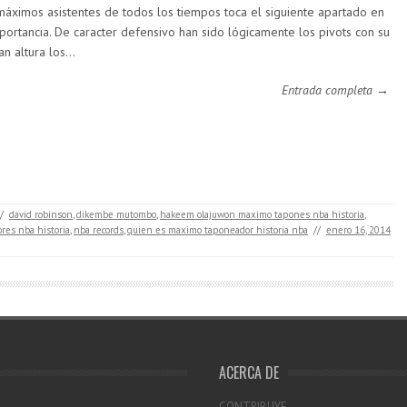
máximos asistentes de todos los tiempos toca el siguiente apartado en
portancia. De caracter defensivo han sido lógicamente los pivots con su
an altura los…
Entrada completa →
/
david robinson
,
dikembe mutombo
,
hakeem olajuwon maximo tapones nba historia
,
es nba historia
,
nba records
,
quien es maximo taponeador historia nba
//
enero 16, 2014
ACERCA DE
CONTRIBUYE