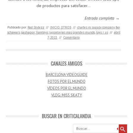
de productos para satisfacer…
Entrada completa →
Publicado por:
Rod Stylezz
//
INICIO
,
OTROS
//
charles ro supply company
,
fao
schawars
,
gashapon
,
hamleys
,
jugueterias mas grandes mundo
,
toys r us
//
abril
7, 2015
//
Comentario
CANALES AMIGOS
BARCELONA VIDEOGUIDE
FOTOS POR EL MUNDO
VÍDEOS POR EL MUNDO
VLOG: MISS SKATY
BUSCAR EN CRITICALANDIA
Buscar