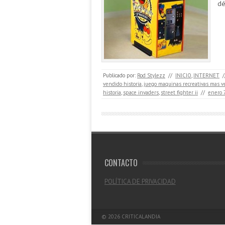
dé
Publicado por:
Rod Stylezz
//
INICIO
,
INTERNET
/
vendido historia
,
juego maquinas recreativas mas v
historia
,
space invaders
,
street fighter ii
//
enero 
CONTACTO
POLÍTICA DE PRIVACIDAD
© 2026
CRITICALANDIA