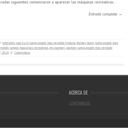
cadas siguientes comenzaron a aparecer las máquinas recreativas…
Entrada completa →
/
asteroids
,
cual es el juego arcade mas vendido historia
,
donkey kong
,
juego arcade mas
endido
,
juegos
,
maquinas recreativas
,
ms pacman
,
pacman juego arcade mas vendido
7, 2014
//
Comentario
ACERCA DE
CONTRIBUYE