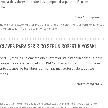
 bolsa de valores de todos los tiempos, discípulo de Benjamin
raham…
Entrada completa →
inero
,
dividendos
,
economia
,
empresas importantes
,
inversion
,
invertir
,
invertir comprender
,
et
,
warren buffet
//
abril 18, 2014
//
Comentario
 CLAVES PARA SER RICO SEGÚN ROBERT KIYOSAKI
bert Kiyosaki es un empresario e inversionista estadounidense (aunque
 origen japonés) nacido el año 1947 en Hawái. Es conocido por haber
crito algunos de los libros de finanzas más exitosos de todos los
empos…
Entrada completa →
laves para ser rico
,
dinero
,
dueño de negocio
,
estudiar
,
ganar dinero
,
invertir
,
padre rico
aki
,
ser empleado autoempleado
,
ser rico
//
abril 18, 2014
//
2 comentarios