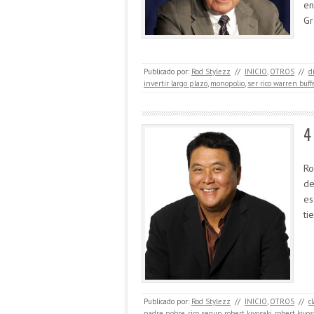
en
G
Publicado por:
Rod Stylezz
//
INICIO
,
OTROS
//
d
invertir largo plazo
,
monopolio
,
ser rico warren buff
4
Ro
de
es
ti
Publicado por:
Rod Stylezz
//
INICIO
,
OTROS
//
c
padre pobre
,
rico segun robert kiyosaki
,
robert kiyos