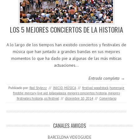
LOS 5 MEJORES CONCIERTOS DE LA HISTORIA
A lo largo de los tiempos han existido conciertos y festivales de
música que han juntado a grandes bandas en sus mejores
momentos lo que ha dado pie a algunas de las más míticas
actuaciones…
Entrada completa →
Publicado por:
Rod Stylezz
//
INICIO
,
MÚSICA
//
festival woodstock
,
homenaje
freddie mercury
,
live aid
,
lollapalooza
,
mejores conciertos historia
,
mejores
festivales historia
,
us festival
//
diciembre 10, 2014
//
Comentario
CANALES AMIGOS
BARCELONA VIDEOGUIDE