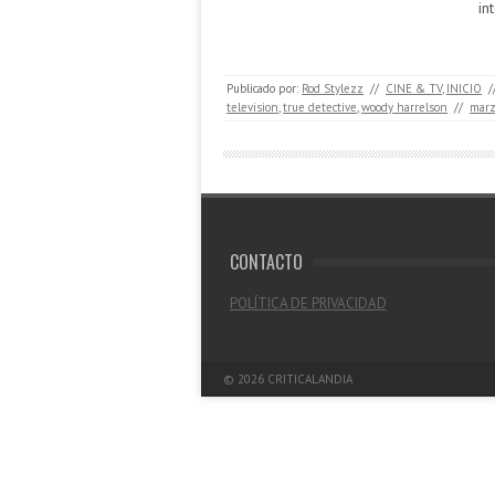
in
Publicado por:
Rod Stylezz
//
CINE & TV
,
INICIO
/
television
,
true detective
,
woody harrelson
//
marz
CONTACTO
POLÍTICA DE PRIVACIDAD
© 2026
CRITICALANDIA