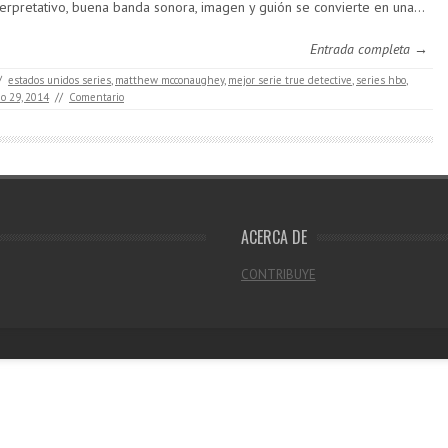
terpretativo, buena banda sonora, imagen y guión se convierte en una…
Entrada completa →
/
estados unidos series
,
matthew mcconaughey
,
mejor serie true detective
,
series hbo
,
o 29, 2014
//
Comentario
ACERCA DE
CONTRIBUYE