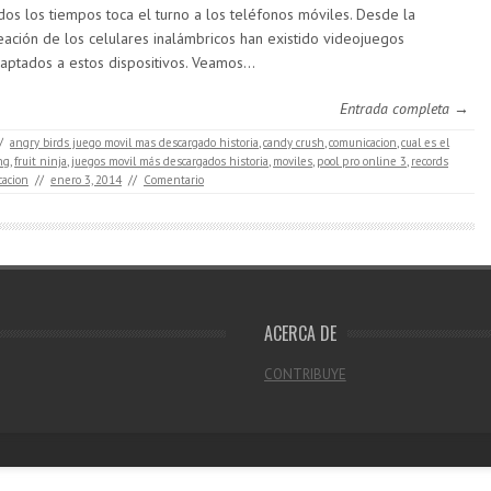
dos los tiempos toca el turno a los teléfonos móviles. Desde la
eación de los celulares inalámbricos han existido videojuegos
aptados a estos dispositivos. Veamos…
Entrada completa →
/
angry birds juego movil mas descargado historia
,
candy crush
,
comunicacion
,
cual es el
ng
,
fruit ninja
,
juegos movil más descargados historia
,
moviles
,
pool pro online 3
,
records
cacion
//
enero 3, 2014
//
Comentario
ACERCA DE
CONTRIBUYE