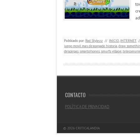
to
cr
ad
Publicado por:
Rod Stylezz
//
INICIO
,
INTERNET
/
juego movil mas descargado historia
,
draw somethi
descargas
,
smartphones
,
smurfs village
,
telecomuni
CONTACTO
POLÍTICA DE PRIVACIDAD
© 2026
CRITICALANDIA