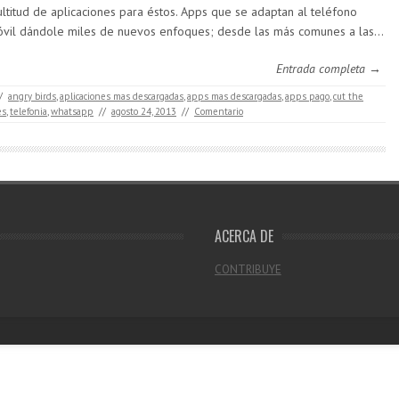
ltitud de aplicaciones para éstos. Apps que se adaptan al teléfono
vil dándole miles de nuevos enfoques; desde las más comunes a las…
Entrada completa →
/
angry birds
,
aplicaciones mas descargadas
,
apps mas descargadas
,
apps pago
,
cut the
es
,
telefonia
,
whatsapp
//
agosto 24, 2013
//
Comentario
ACERCA DE
CONTRIBUYE