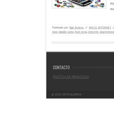
mu
mó
Publicado por:
Rod Stylezz
//
INICIO
,
INTERNET
/
rope
,
doodle jump
,
fruit ninja
,
internet
,
smartphon
CONTACTO
POLÍTICA DE PRIVACIDAD
© 2026
CRITICALANDIA