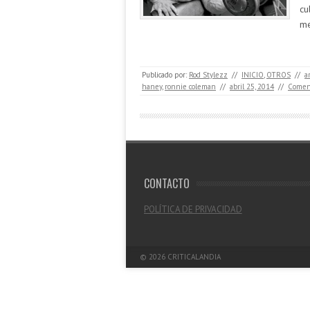
cu
me
Publicado por:
Rod Stylezz
//
INICIO
,
OTROS
//
a
haney
,
ronnie coleman
//
abril 25, 2014
//
Comen
CONTACTO
POLÍTICA DE PRIVACIDAD
© 2026
CRITICALANDIA