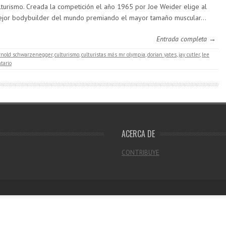
lturismo. Creada la competición el año 1965 por Joe Weider elige al
jor bodybuilder del mundo premiando el mayor tamaño muscular…
Entrada completa →
rnold schwarzenegger
,
culturismo
,
culturistas más mr olympia
,
dorian yates
,
jay cutler
,
lee
tario
ACERCA DE
CONTRIBUYE