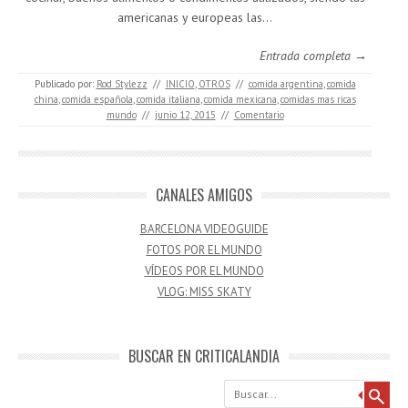
americanas y europeas las…
Entrada completa →
Publicado por:
Rod Stylezz
//
INICIO
,
OTROS
//
comida argentina
,
comida
china
,
comida española
,
comida italiana
,
comida mexicana
,
comidas mas ricas
mundo
//
junio 12, 2015
//
Comentario
CANALES AMIGOS
BARCELONA VIDEOGUIDE
FOTOS POR EL MUNDO
VÍDEOS POR EL MUNDO
VLOG: MISS SKATY
BUSCAR EN CRITICALANDIA
Buscar