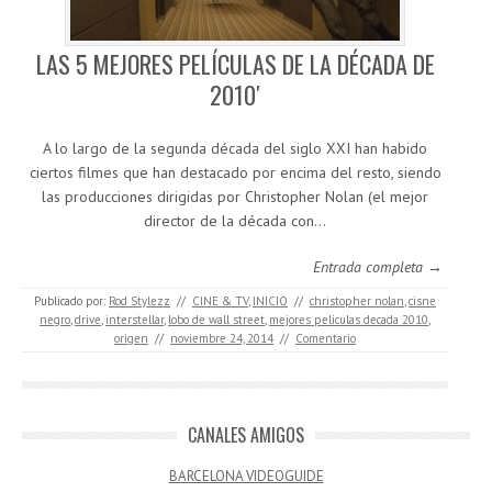
LAS 5 MEJORES PELÍCULAS DE LA DÉCADA DE
2010′
A lo largo de la segunda década del siglo XXI han habido
ciertos filmes que han destacado por encima del resto, siendo
las producciones dirigidas por Christopher Nolan (el mejor
director de la década con…
Entrada completa →
Publicado por:
Rod Stylezz
//
CINE & TV
,
INICIO
//
christopher nolan
,
cisne
negro
,
drive
,
interstellar
,
lobo de wall street
,
mejores peliculas decada 2010
,
origen
//
noviembre 24, 2014
//
Comentario
CANALES AMIGOS
BARCELONA VIDEOGUIDE