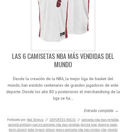
LAS 6 CAMISETAS NBA MÁS VENDIDAS DEL
MUNDO
Desde la creación de la NBA, la mejor liga de basket del
mundo, han existido centenares de grandes jugadores de este
deporte. Desde los año 80 y posteriores el merchandising de la
liga se ha…
Entrada completa →
Publicado por:
Rod Stylezz
//
DEPORTES
,
INICIO
//
camiseta nba mas vendida
,
carmelo anthony
,
cual es camiseta nba mas vendida
,
derrick rose
,
dwayne wade
,
kevin durant
,
kobe bryant
,
lebron james camiseta nba mas ventas
,
nba
,
records