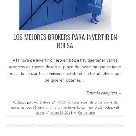
LOS MEJORES BROKERS PARA INVERTIR EN
BOLSA
A la hora de invertir dinero en bolsa hay que tener varios
aspectos en cuenta: desde el plazo de inversión que se tiene
pensado utilizar, las comisiones existentes o los objetivos que
se quieren obtener.…
Entrada completa →
Publicado por:
Rod Stylezz
//
INICIO
//
bolsa española
,
brokers invertir
,
economia
,
ibex 35
,
invertir dinero
,
invertir en bolsa
,
mejor broker bolsa
,
wall
street
//
enero 31, 2014
//
Comentario