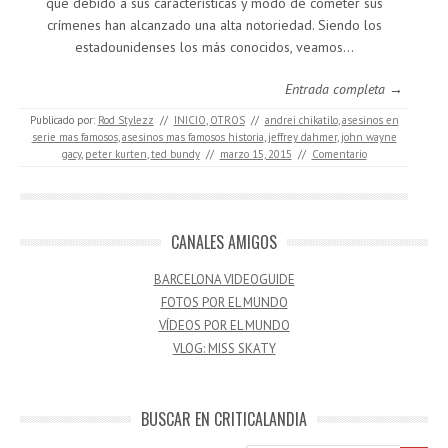
que debido a sus características y modo de cometer sus
crímenes han alcanzado una alta notoriedad. Siendo los
estadounidenses los más conocidos, veamos…
Entrada completa →
Publicado por:
Rod Stylezz
//
INICIO
,
OTROS
//
andrei chikatilo
,
asesinos en
serie mas famosos
,
asesinos mas famosos historia
,
jeffrey dahmer
,
john wayne
gacy
,
peter kurten
,
ted bundy
//
marzo 15, 2015
//
Comentario
CANALES AMIGOS
BARCELONA VIDEOGUIDE
FOTOS POR EL MUNDO
VÍDEOS POR EL MUNDO
VLOG: MISS SKATY
BUSCAR EN CRITICALANDIA