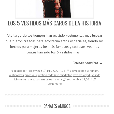
LOS 5 VESTIDOS MÁS CAROS DE LA HISTORIA
A lo largo de los tiempos han existido vestimentas muy lujosas
que fueron creadas para acontecimientos especiales, siendo los
hechos para mujeres los más famosos y costosos, veamos
cuales han sido los 5 vestidos más…
Entrada completa →
Publicado por:
Rod Stylezz
//
INICIO
,
OTROS
//
abaya debbie wingham
,
vestido boda grace kelly
,
vestido boda kate middleton
,
vestido lady di
,
vestido
nicky vankets
,
vestidos mas caros historia
//
septiembre 15, 2014
//
Comentario
CANALES AMIGOS