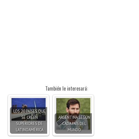
También le interesará:
LOS 20 PAÍSES QUE
SE CREEN
ARGENTINA SEGÚN
SUPERIORES DE
CADA PAÍS DEL
LATINOAMÉRICA
MUNDO