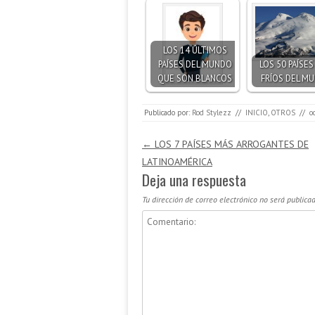
LOS 14 ÚLTIMOS
PAÍSES DEL MUNDO
LOS 50 PAÍSE
QUE SON BLANCOS
FRÍOS DEL M
Publicado por:
Rod Stylezz
//
INICIO
,
OTROS
//
o
Navegación de entradas
←
LOS 7 PAÍSES MÁS ARROGANTES DE
LATINOAMÉRICA
Deja una respuesta
Tu dirección de correo electrónico no será publicad