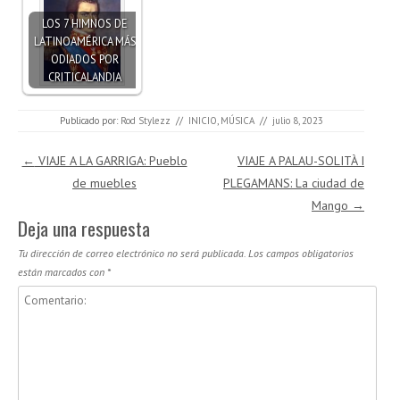
LOS 7 HIMNOS DE
LATINOAMÉRICA MÁS
ODIADOS POR
CRITICALANDIA
Publicado por:
Rod Stylezz
//
INICIO
,
MÚSICA
//
julio 8, 2023
Navegación de entradas
←
VIAJE A LA GARRIGA: Pueblo
VIAJE A PALAU-SOLITÀ I
de muebles
PLEGAMANS: La ciudad de
Mango
→
Deja una respuesta
Tu dirección de correo electrónico no será publicada.
Los campos obligatorios
están marcados con
*