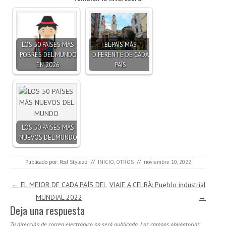
LOS 50 PAÍSES MÁS
EL PAÍS MÁS
POBRES DEL MUNDO
DIFERENTE DE CADA
EN 2026
PAÍS
LOS 50 PAÍSES MÁS
NUEVOS DEL MUNDO
Publicado por:
Rod Stylezz
//
INICIO
,
OTROS
//
noviembre 10, 2022
Navegación de entradas
←
EL MEJOR DE CADA PAÍS DEL
VIAJE A CELRÀ: Pueblo industrial
MUNDIAL 2022
→
Deja una respuesta
Tu dirección de correo electrónico no será publicada.
Los campos obligatorios