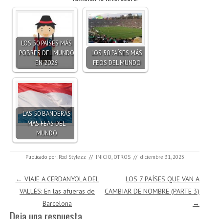
LOS 50 PAÍSES MÁS
POBRES DEL MUNDO
LOS 50 PAÍSES MÁS
EN 2026
FEOS DEL MUNDO
LAS 50 BANDERAS
MÁS FEAS DEL
MUNDO
Publicado por:
Rod Stylezz
//
INICIO
,
OTROS
//
diciembre 31, 2023
Navegación de entradas
←
VIAJE A CERDANYOLA DEL
LOS 7 PAÍSES QUE VAN A
VALLÉS: En las afueras de
CAMBIAR DE NOMBRE (PARTE 3)
Barcelona
→
Deja una respuesta