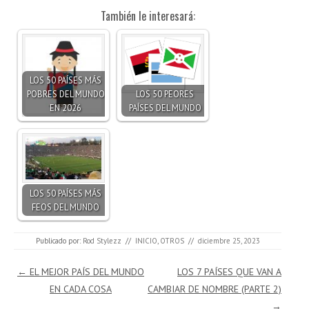
También le interesará:
LOS 50 PAÍSES MÁS
POBRES DEL MUNDO
LOS 50 PEORES
EN 2026
PAÍSES DEL MUNDO
LOS 50 PAÍSES MÁS
FEOS DEL MUNDO
Publicado por:
Rod Stylezz
//
INICIO
,
OTROS
//
diciembre 25, 2023
Navegación de entradas
←
EL MEJOR PAÍS DEL MUNDO
LOS 7 PAÍSES QUE VAN A
EN CADA COSA
CAMBIAR DE NOMBRE (PARTE 2)
→