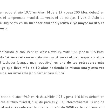
e nacido el año 1972 en Aiken. Mide 2,13 y pesa 200 kilos, debutó en
el campeonato mundial, 11 veces el de parejas, 1 vez el título de
tal. Big Show
es un luchador aburrido y lento cuyo mayor mérito es
peso.
se nacido el año 1977 en West Newbury. Mide 1,86 y pesa 115 kilos,
o 14 veces el campeonato mundial, 4 veces el de parejas y 3 el de
l luchador (aunque muy repetitivo)
es uno de los peleadores más
s ya que lleva más de 10 años haciendo lo mismo una y otra vez
s de ser intocable y no perder casi nunca.
nacido el año 1969 en Nashua. Mide 1,93 y pesa 116 kilos, debutó en
 el título mundial, 3 el de parejas y 5 el Intercontinental. Es uno de
e
al estar casado con la hija del dueño de WWE se le han regalado