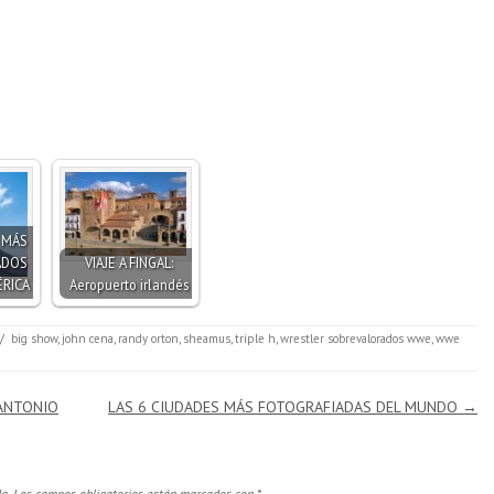
S MÁS
ADOS
VIAJE A FINGAL:
RICA
Aeropuerto irlandés
/
big show
,
john cena
,
randy orton
,
sheamus
,
triple h
,
wrestler sobrevalorados wwe
,
wwe
 ANTONIO
LAS 6 CIUDADES MÁS FOTOGRAFIADAS DEL MUNDO
→
a.
Los campos obligatorios están marcados con
*