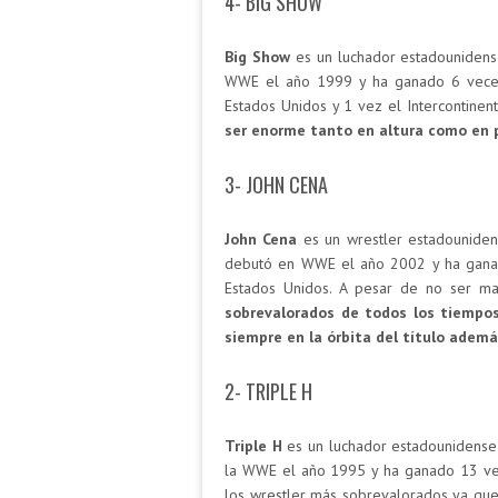
4- BIG SHOW
Big Show
es un luchador estadounidens
WWE el año 1999 y ha ganado 6 veces 
Estados Unidos y 1 vez el Intercontinen
ser enorme tanto en altura como en 
3- JOHN CENA
John Cena
es un wrestler estadouniden
debutó en WWE el año 2002 y ha ganad
Estados Unidos. A pesar de no ser ma
sobrevalorados de todos los tiempo
siempre en la órbita del título ademá
2- TRIPLE H
Triple H
es un luchador estadounidense 
la WWE el año 1995 y ha ganado 13 veces
los wrestler más sobrevalorados ya qu