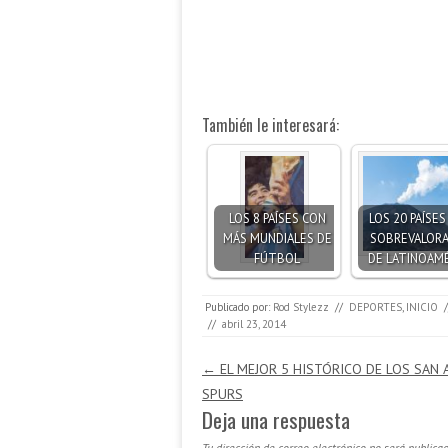
También le interesará:
LOS 8 PAÍSES CON
LOS 20 PAÍSE
MÁS MUNDIALES DE
SOBREVALOR
FÚTBOL
DE LATINOAMÉ
Publicado por:
Rod Stylezz
//
DEPORTES
,
INICIO
/
//
abril 23, 2014
Navegación de entradas
←
EL MEJOR 5 HISTÓRICO DE LOS SAN
SPURS
Deja una respuesta
Tu dirección de correo electrónico no será publicad