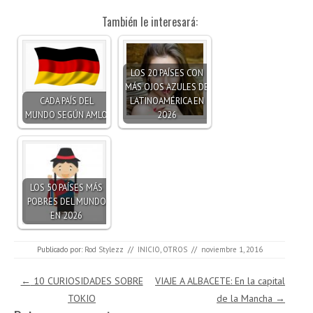
También le interesará:
LOS 20 PAÍSES CON
MÁS OJOS AZULES DE
CADA PAÍS DEL
LATINOAMÉRICA EN
MUNDO SEGÚN AMLO
2026
LOS 50 PAÍSES MÁS
POBRES DEL MUNDO
EN 2026
Publicado por:
Rod Stylezz
//
INICIO
,
OTROS
//
noviembre 1, 2016
Navegación de entradas
←
10 CURIOSIDADES SOBRE
VIAJE A ALBACETE: En la capital
TOKIO
de la Mancha
→