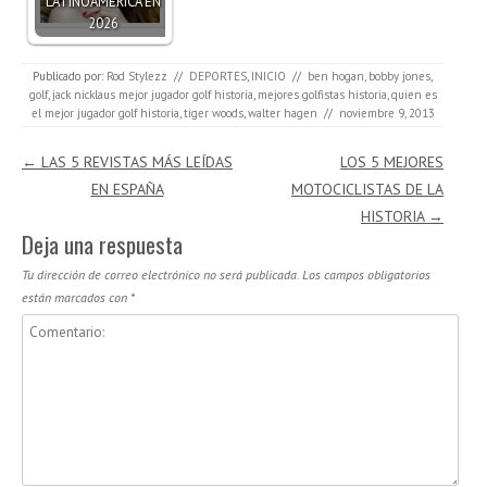
LATINOAMÉRICA EN
2026
Publicado por:
Rod Stylezz
//
DEPORTES
,
INICIO
//
ben hogan
,
bobby jones
,
golf
,
jack nicklaus mejor jugador golf historia
,
mejores golfistas historia
,
quien es
el mejor jugador golf historia
,
tiger woods
,
walter hagen
//
noviembre 9, 2013
Navegación de entradas
←
LAS 5 REVISTAS MÁS LEÍDAS
LOS 5 MEJORES
EN ESPAÑA
MOTOCICLISTAS DE LA
HISTORIA
→
Deja una respuesta
Tu dirección de correo electrónico no será publicada.
Los campos obligatorios
están marcados con
*