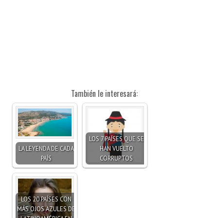
También le interesará:
LOS 7 PAÍSES QUE SE
LA LEYENDA DE CADA
HAN VUELTO
PAÍS
CORRUPTOS
LOS 20 PAÍSES CON
MÁS OJOS AZULES DE