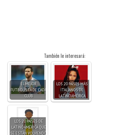
También le interesará:
EL MEJOR
LOS 20 PAÍSES MÁS
FUTBOLISTA DE CADA
ITALIANOS DE
CLUB
LATINOAMÉRICA
LOS 20 PAÍSES DE
LATINOAMÉRICA QUE
SE ESTÁN VOLVIENDO