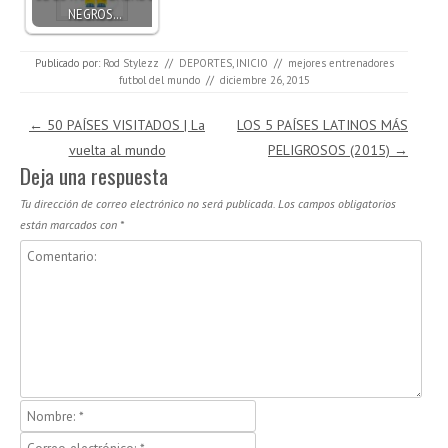
NEGROS…
Publicado por:
Rod Stylezz
//
DEPORTES
,
INICIO
//
mejores entrenadores
futbol del mundo
//
diciembre 26, 2015
Navegación de entradas
←
50 PAÍSES VISITADOS | La
LOS 5 PAÍSES LATINOS MÁS
vuelta al mundo
PELIGROSOS (2015)
→
Deja una respuesta
Tu dirección de correo electrónico no será publicada.
Los campos obligatorios
están marcados con
*