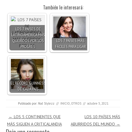
También le interesará:
LOS 7 PAÍSES DE
LATINOAMÉRICA MÁS
QUERIDOS POR LOS
LOS 7 PAÍSES MÁS
PROGRES
FÁCILES PARA LIGAR
EL RÉCORD GUINNESS
DE CADA PAÍS
Publicado por:
Rod Stylezz
//
INICIO
,
OTROS
//
octubre 5, 2021
Navegación de entradas
←
LOS 5 CONTINENTES QUE
LOS 10 PAÍSES MÁS
MÁS SIGUEN A CRITICALANDIA
ABURRIDOS DEL MUNDO
→
Deja una respuesta