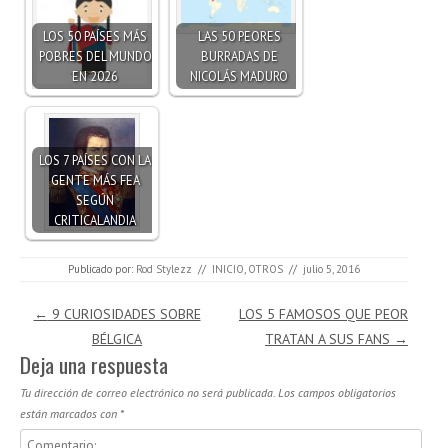
LOS 50 PAÍSES MÁS
LAS 50 PEORES
POBRES DEL MUNDO
BURRADAS DE
EN 2026
NICOLÁS MADURO
LOS 7 PAÍSES CON LA
GENTE MÁS FEA
SEGÚN
CRITICALANDIA
Publicado por:
Rod Stylezz
//
INICIO
,
OTROS
//
julio 5, 2016
Navegación de entradas
←
9 CURIOSIDADES SOBRE
LOS 5 FAMOSOS QUE PEOR
BÉLGICA
TRATAN A SUS FANS
→
Deja una respuesta
Tu dirección de correo electrónico no será publicada.
Los campos obligatorios
están marcados con
*