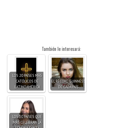
También le interesará:
LOS 20 PAÍSES MÁS
CATÓLICOS DE
EL RÉCORD GUINNESS
LATINOAMÉRICA
DE CADA PAÍS
LOS 10 PAÍSES QUE
MÁS CELEBRAN LA
SEMANA SANTA