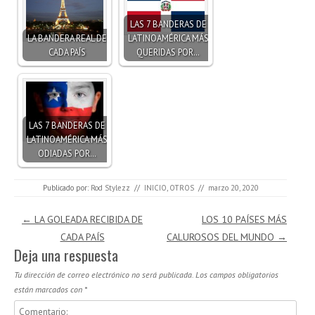
LAS 7 BANDERAS DE
LA BANDERA REAL DE
LATINOAMÉRICA MÁS
CADA PAÍS
QUERIDAS POR…
LAS 7 BANDERAS DE
LATINOAMÉRICA MÁS
ODIADAS POR…
Publicado por:
Rod Stylezz
//
INICIO
,
OTROS
//
marzo 20, 2020
Navegación de entradas
←
LA GOLEADA RECIBIDA DE
LOS 10 PAÍSES MÁS
CADA PAÍS
CALUROSOS DEL MUNDO
→
Deja una respuesta
Tu dirección de correo electrónico no será publicada.
Los campos obligatorios
están marcados con
*