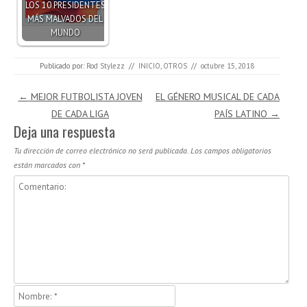
LOS 10 PRESIDENTES
MÁS MALVADOS DEL
MUNDO
Publicado por:
Rod Stylezz
//
INICIO
,
OTROS
//
octubre 15, 2018
Navegación de entradas
←
MEJOR FUTBOLISTA JOVEN
EL GÉNERO MUSICAL DE CADA
DE CADA LIGA
PAÍS LATINO
→
Deja una respuesta
Tu dirección de correo electrónico no será publicada.
Los campos obligatorios
están marcados con
*