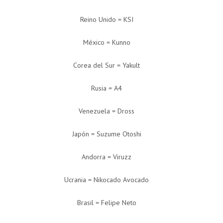
Reino Unido = KSI
México = Kunno
Corea del Sur = Yakult
Rusia = A4
Venezuela = Dross
Japón = Suzume Otoshi
Andorra = Viruzz
Ucrania = Nikocado Avocado
Brasil = Felipe Neto