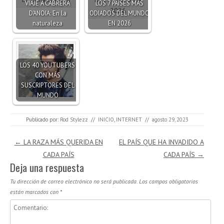
VIAJE A CABRERA
LOS 7 PAÍSES MÁS
D'ANOIA: En la
ODIADOS DEL MUNDO
naturaleza
EN 2026
LOS 40 YOUTUBERS
CON MÁS
SUSCRIPTORES DEL
MUNDO
Publicado por:
Rod Stylezz
//
INICIO
,
INTERNET
//
agosto 29, 2023
Navegación de entradas
←
LA RAZA MÁS QUERIDA EN
EL PAÍS QUE HA INVADIDO A
CADA PAÍS
CADA PAÍS
→
Deja una respuesta
Tu dirección de correo electrónico no será publicada.
Los campos obligatorios
están marcados con
*