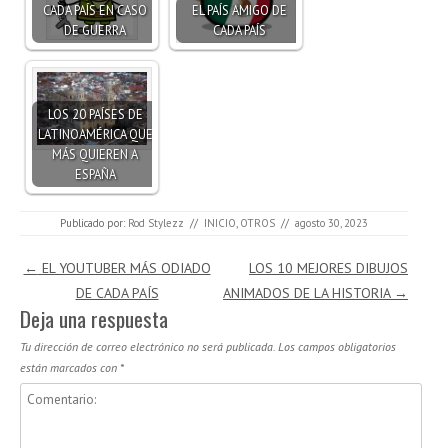
CADA PAÍS EN CASO
EL PAÍS AMIGO DE
DE GUERRA
CADA PAÍS
LOS 20 PAÍSES DE
LATINOAMÉRICA QUE
MÁS QUIEREN A
ESPAÑA
Publicado por:
Rod Stylezz
//
INICIO
,
OTROS
//
agosto 30, 2023
Navegación de entradas
←
EL YOUTUBER MÁS ODIADO
LOS 10 MEJORES DIBUJOS
DE CADA PAÍS
ANIMADOS DE LA HISTORIA
→
Deja una respuesta
Tu dirección de correo electrónico no será publicada.
Los campos obligatorios
están marcados con
*