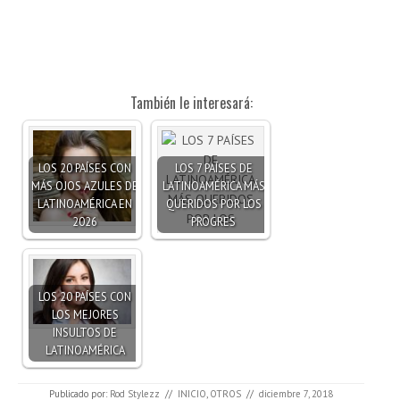
También le interesará:
LOS 20 PAÍSES CON
LOS 7 PAÍSES DE
MÁS OJOS AZULES DE
LATINOAMÉRICA MÁS
LATINOAMÉRICA EN
QUERIDOS POR LOS
2026
PROGRES
LOS 20 PAÍSES CON
LOS MEJORES
INSULTOS DE
LATINOAMÉRICA
Publicado por:
Rod Stylezz
//
INICIO
,
OTROS
//
diciembre 7, 2018