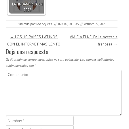
LATINOAMÉRICA EN
2026
Publicado por:
Rod Stylezz
//
INICIO
,
OTROS
//
octubre 27, 2020
Navegación de entradas
←
LOS 10 PAÍSES LATINOS
VIAJE A ELNE: En la occitania
CON EL INTERNET MÁS LENTO
francesa
→
Deja una respuesta
Tu dirección de correo electrónico no será publicada.
Los campos obligatorios
están marcados con
*