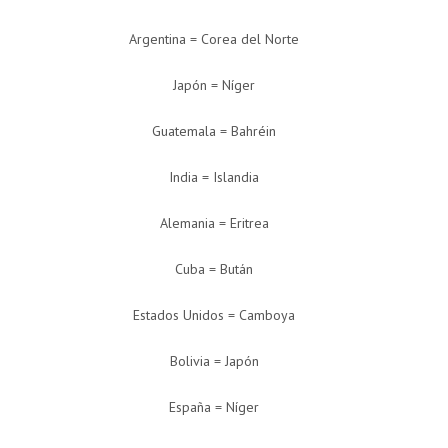
Argentina = Corea del Norte
Japón = Níger
Guatemala = Bahréin
India = Islandia
Alemania = Eritrea
Cuba = Bután
Estados Unidos = Camboya
Bolivia = Japón
España = Níger