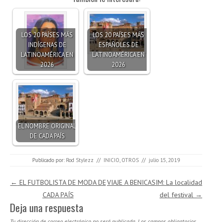
LOS 20 PAÍSES MÁS
LOS 20 PAÍSES MÁS
INDÍGENAS DE
ESPAÑOLES DE
LATINOAMÉRICA EN
LATINOAMÉRICA EN
2026
2026
EL NOMBRE ORIGINAL
DE CADA PAÍS
Publicado por:
Rod Stylezz
//
INICIO
,
OTROS
//
julio 15, 2019
Navegación de entradas
←
EL FUTBOLISTA DE MODA DE
VIAJE A BENICASIM: La localidad
CADA PAÍS
del festival
→
Deja una respuesta
Tu dirección de correo electrónico no será publicada.
Los campos obligatorios