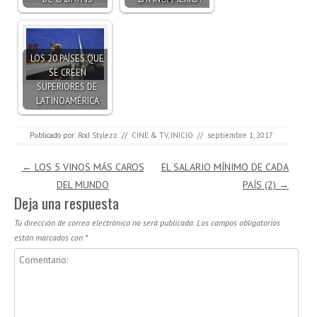
LOS 20 PAÍSES QUE
SE CREEN
SUPERIORES DE
LATINOAMÉRICA
Publicado por:
Rod Stylezz
//
CINE & TV
,
INICIO
//
septiembre 1, 2017
Navegación de entradas
←
LOS 5 VINOS MÁS CAROS
EL SALARIO MÍNIMO DE CADA
DEL MUNDO
PAÍS (2)
→
Deja una respuesta
Tu dirección de correo electrónico no será publicada.
Los campos obligatorios
están marcados con
*