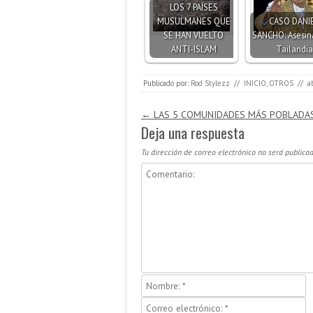
LOS 7 PAÍSES
MUSULMANES QUE
CASO DANI
SE HAN VUELTO
SANCHO: Asesin
ANTI-ISLAM
Tailandia
Publicado por:
Rod Stylezz
//
INICIO
,
OTROS
//
a
Navegación de entradas
←
LAS 5 COMUNIDADES MÁS POBLADAS
Deja una respuesta
Tu dirección de correo electrónico no será publicad