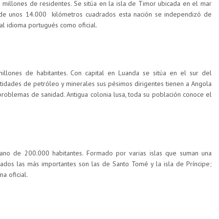
2 millones de residentes. Se sitúa en la isla de Timor ubicada en el mar
 de unos 14.000 kilómetros cuadrados esta nación se independizó de
 al idioma portugués como oficial.
llones de habitantes. Con capital en Luanda se sitúa en el sur del
ntidades de petróleo y minerales sus pésimos dirigentes tienen a Angola
oblemas de sanidad. Antigua colonia lusa, toda su población conoce el
cano de 200.000 habitantes. Formado por varias islas que suman una
ados las más importantes son las de Santo Tomé y la isla de Príncipe;
a oficial.