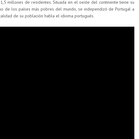
1,5 millones de residentes. Situada en el oeste del continente tiene su
no de los países más pobres del mundo, se independizó de Portugal a
otalidad de su población habla el idioma portugués.