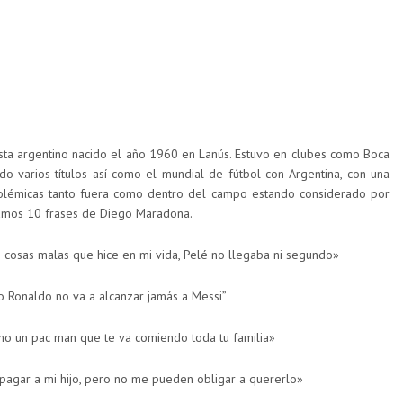
ta argentino nacido el año 1960 en Lanús. Estuvo en clubes como Boca
do varios títulos así como el mundial de fútbol con Argentina, con una
polémicas tanto fuera como dentro del campo estando considerado por
eamos 10 frases de Diego Maradona.
s cosas malas que hice en mi vida, Pelé no llegaba ni segundo»
ano Ronaldo no va a alcanzar jamás a Messi”
mo un pac man que te va comiendo toda tu familia»
pagar a mi hijo, pero no me pueden obligar a quererlo»