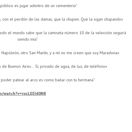
n público es jugar adentro de un cementerio”
o, con el perdón de las damas, que la chupen. Que la sigan chupando»
ja, todo el mundo sabe que la camiseta número 10 de la selección seguirá
siendo mía”
ee Napoleón, otro San Martín, y a mí no me creen que soy Maradona»
o de Buenos Aires… Sí, privado de agua, de luz, de teléfono»
o poder patear al arco es como bailar con tu hermana”
om/watch?v=rocLEEId0N8