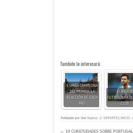
También le interesará:
ESPAÑA CAMPEONA
DEL MUNDO, LA
EL MEJOR
REACCIÓN DE CADA
FUTBOLISTA DE
PAÍS
CLUB
Publicado por:
Rod Stylezz
//
DEPORTES
,
INICIO
/
Navegación de entradas
←
10 CURIOSIDADES SOBRE PORTUGAL