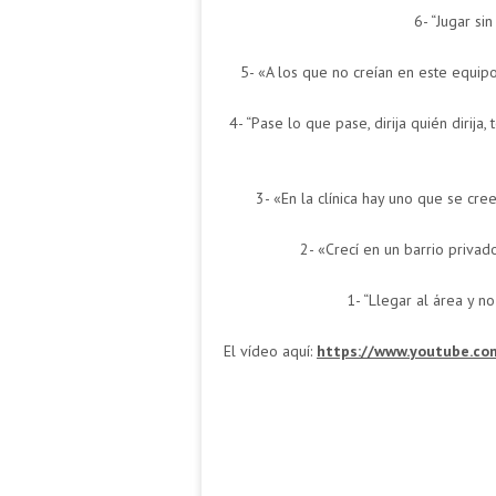
6- “Jugar si
5- «A los que no creían en este equip
4- “Pase lo que pase, dirija quién diri
3- «En la clínica hay uno que se cr
2- «Crecí en un barrio privad
1- “Llegar al área y n
El vídeo aquí:
https://www.youtube.c