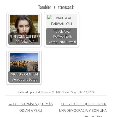
También le interesará:
VIAJE A AL
EL RÉCORD GUINNESS
FARWANIYAH:
DE CADA PAÍS
Aeropuerto kuwaití
VIAJE A ZAVENTEM:
Aeropuerto belga
Publicado por:
Rod Stylezz
//
INICIO
,
VIAJES
//
julio 12, 2024
Navegación de entradas
←
LOS 50 PAÍSES QUE MÁS
LOS 7 PAÍSES QUE SE CREEN
ODIAN A PERÚ
UNA DEMOCRACIA Y SON UNA
DICTADURA
→