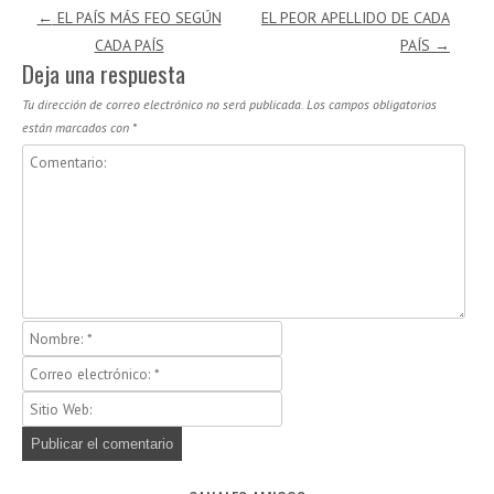
Navegación de entradas
←
EL PAÍS MÁS FEO SEGÚN
EL PEOR APELLIDO DE CADA
CADA PAÍS
PAÍS
→
Deja una respuesta
Tu dirección de correo electrónico no será publicada.
Los campos obligatorios
están marcados con
*