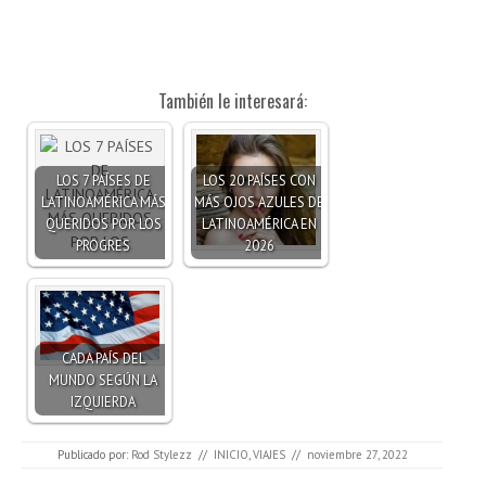
También le interesará:
LOS 7 PAÍSES DE
LOS 20 PAÍSES CON
LATINOAMÉRICA MÁS
MÁS OJOS AZULES DE
QUERIDOS POR LOS
LATINOAMÉRICA EN
PROGRES
2026
CADA PAÍS DEL
MUNDO SEGÚN LA
IZQUIERDA
Publicado por:
Rod Stylezz
//
INICIO
,
VIAJES
//
noviembre 27, 2022