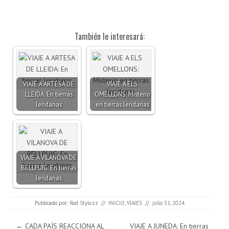
También le interesará:
VIAJE A ARTESA DE
VIAJE A ELS
LLEIDA: En tierras
OMELLONS: Misterio
leridanas
en tierras leridanas
VIAJE A VILANOVA DE
BELLPUIG: En tierras
leridanas
Publicado por:
Rod Stylezz
//
INICIO
,
VIAJES
//
julio 31, 2024
Navegación de entradas
←
CADA PAÍS REACCIONA AL
VIAJE A JUNEDA: En tierras