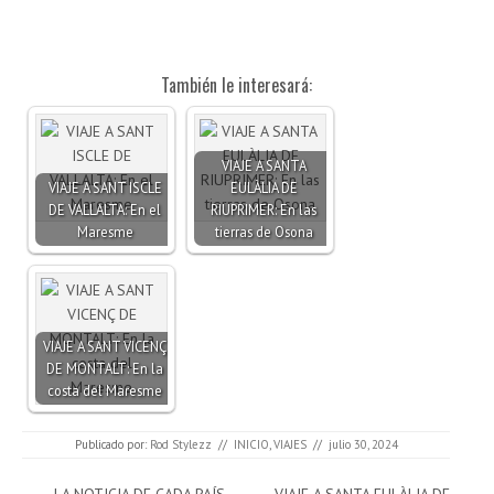
También le interesará:
VIAJE A SANTA
VIAJE A SANT ISCLE
EULÀLIA DE
DE VALLALTA: En el
RIUPRIMER: En las
Maresme
tierras de Osona
VIAJE A SANT VICENÇ
DE MONTALT: En la
costa del Maresme
Publicado por:
Rod Stylezz
//
INICIO
,
VIAJES
//
julio 30, 2024
Navegación de entradas
←
LA NOTICIA DE CADA PAÍS
VIAJE A SANTA EULÀLIA DE