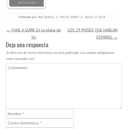
Alt Penedès
Publicado por:
Rod Stylezz
//
INICIO
,
VIAJES
//
marzo 27, 2024
Navegación de entradas
←
VIAJE A GURB: En la plana de
LOS 29 PAÍSES QUE HABLAN
Vic
ESPAÑOL
→
Deja una respuesta
Tu dirección de correo electrónico no será publicada.
Los campos obligatorios
están marcados con
*